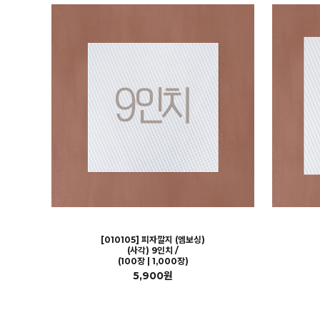
[010105] 피자깔지 (엠보싱)
(사각) 9인치 /
(100장 | 1,000장)
5,900원