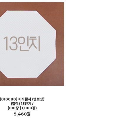
[010080] 피자깔지 (엠보싱)
(팔각) 13인치 /
(100장 | 1,000장)
5,460원