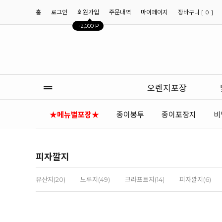
홈
로그인
회원가입
주문내역
마이페이지
장바구니 [
]
0
+2,000 P
오렌지포장
★메뉴별포장★
종이봉투
종이포장지
비
피자깔지
유산지(20)
노루지(49)
크라프트지(14)
피자깔지(6)