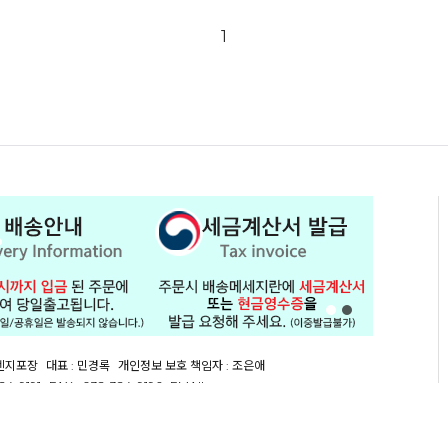
1
오렌지포장
대표 : 민경록
개인정보 보호 책임자 : 조은애
24-9191
FAX : 032-324-9196
EMAIL :
orgep@naver.com
 131-86-69267
통신판매업신고 : 제 2015-인천연수구-0054 호
[사업자정보확인]
광역시 남동구 남동동로34번길 26