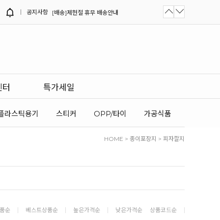
공지사항
[배송]제헌절 휴무 배송안내
[NEW]버거트레이 (레드) / 네모레드...
[NEW]화이트/크라프트 김밥트레이 출...
[배송]8월 여름휴가 및 광복절 휴무...
센터
특가세일
플라스틱용기
스티커
OPP/타이
가공식품
HOME
>
종이포장지
>
피자깔지
품순
베스트상품순
높은가격순
낮은가격순
상품코드순