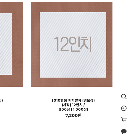
싱)
[010116] 피자깔지 (엠보싱)
(사각) 12인치 /
(100장 | 1,000장)
7,200원