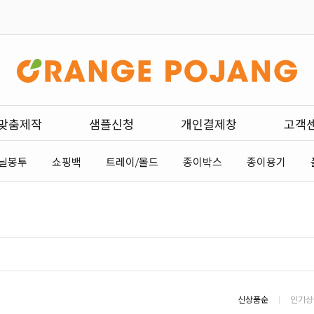
맞춤제작
샘플신청
개인결제창
고객
닐봉투
쇼핑백
트레이/몰드
종이박스
종이용기
신상품순
인기상